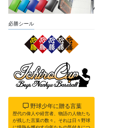
必勝シール
野球少年に贈る言葉
歴代の偉人や経営者、物語の人物たち
が残した言葉の数々。それは日々野球
に情熱を燃やす少年たちの気付きにつ