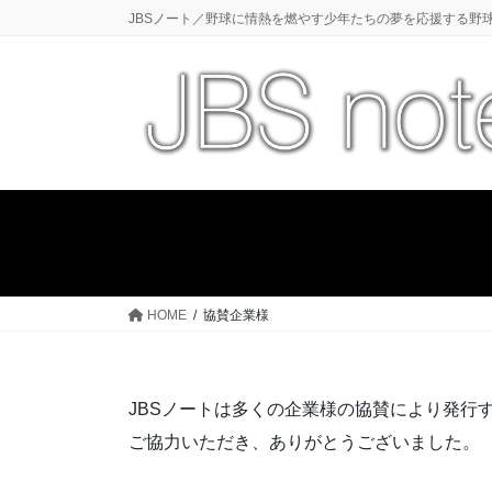
コ
ナ
JBSノート／野球に情熱を燃やす少年たちの夢を応援する野
ン
ビ
テ
ゲ
ン
ー
ツ
シ
に
ョ
移
ン
動
に
移
動
HOME
協賛企業様
JBSノートは多くの企業様の協賛により発行
ご協力いただき、ありがとうございました。