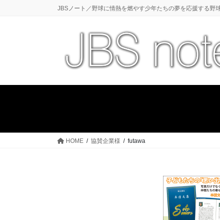
コ
ナ
JBSノート／野球に情熱を燃やす少年たちの夢を応援する野
ン
ビ
テ
ゲ
ン
ー
ツ
シ
に
ョ
移
ン
動
に
移
動
HOME
協賛企業様
futawa