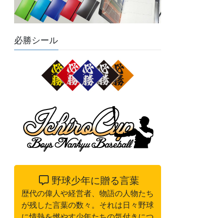
必勝シール
野球少年に贈る言葉
歴代の偉人や経営者、物語の人物たち
が残した言葉の数々。それは日々野球
に情熱を燃やす少年たちの気付きにつ