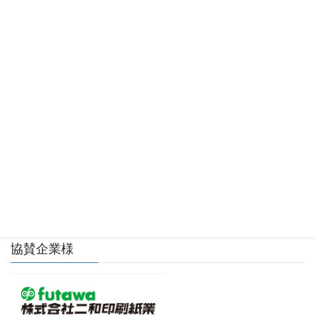
野球少年に贈る言葉
歴代の偉人や経営者、物語の人物たちが残した言葉の数々。そ
れは日々野球に情熱を燃やす少年たちの気付きにつながるヒン
トが沢山あります。
協賛企業様